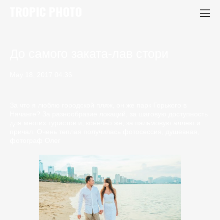
TROPIC PHOTO
До самого заката-лав стори
May 18, 2017 04:36
За что я люблю городской пляж, он же парк Горького в
Нячанге? За разнообразие локаций, за шаговую доступность
для многих туристов и, конечно же, за пальмовую аллею и
причал. Очень теплая получилась фотосессия, душевная,
фотограф Олег