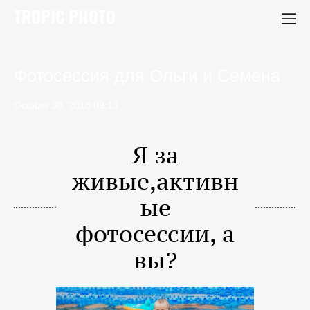
TROPIC PHOTO
Фотосессия для Ольги и Семена
October 30, 2018 09:13
Я за
живые,активн
ые
фотосессии, а
вы?