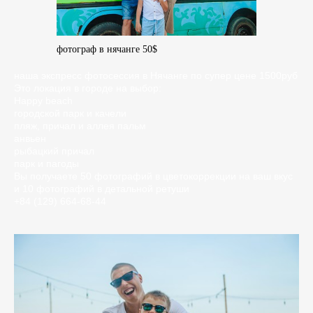
фотограф в нячанге 50$
наша экспресс фотосессия в Нячанге по супер цене 1500руб
Это локация в городе на выбор:
Happy beach
городской парк и качели
пляж, причал и аллея пальм
анвьен
рыбацкий причал
парк и пагоды
Вы получаете 50 фотографий в цветокоррекции на ваш вкус
и 10 фотографий в детальной ретуши
+84 (129) 664-68-44